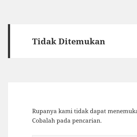
Tidak Ditemukan
Rupanya kami tidak dapat menemukan
Cobalah pada pencarian.